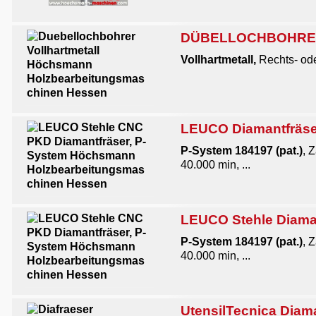
DÜBELLOCHBOHRER V
Vollhartmetall,
Rechts- ode
LEUCO Diamantfräse
P-System
1
84197 (pat.)
, 
40.000 min, ...
LEUCO Stehle Diama
P-System
1
84197 (pat.)
, 
40.000 min, ...
UtensilTecnica Diam