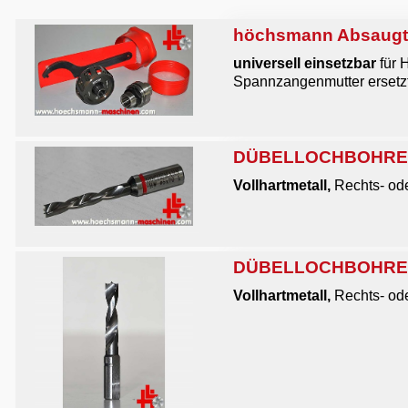
höchsmann Absaugtu
universell einsetzbar
für 
Spannzangenmutter ersetzt),
DÜBELLOCHBOHRER V
Vollhartmetall,
Rechts- ode
DÜBELLOCHBOHRER V
Vollhartmetall,
Rechts- ode