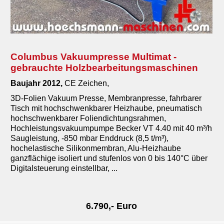
Pressen
Brikettpressen
Furnierpressen
Columbus Vakuumpresse Multimat -
gebrauchte Holzbearbeitungsmaschinen
Kantenpressen
Baujahr 2012,
CE Zeichen,
Rahmenpressen
3D-Folien Vakuum Presse, Membranpresse, fahrbarer
Sonderpressen
Tisch mit hochschwenkbarer Heizhaube, pneumatisch
hochschwenkbarer Foliendichtungsrahmen,
Verleimpressen
Hochleistungsvakuumpumpe Becker VT 4.40 mit 40 m³/h
Saugleistung, -850 mbar Enddruck (8,5 t/m³),
Schleifmaschinen
hochelastische Silikonmembran, Alu-Heizhaube
Sägen
ganzflächige isoliert und stufenlos von 0 bis 140°C über
Digitalsteuerung einstellbar, ...
Gabelstapler Hubwagen Arbeitsbuehnen
Werkstattofen, Heizanlagen
6.790,- Euro
Zerspanungs- & Elektrowerkzeuge