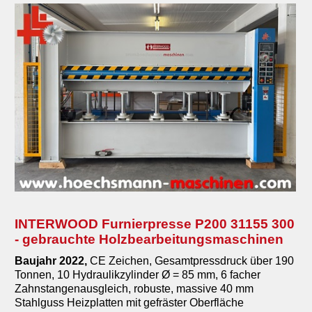
Diverses
Maschinenankauf
Shop
Videos
Service
Wir über uns
06103-9744-0
INTERWOOD Furnierpresse P200 31155 300
Email
- gebrauchte Holzbearbeitungsmaschinen
Baujahr 2022,
CE Zeichen,
Gesamtpressdruck über 190
English
Tonnen, 10 Hydraulikzylinder Ø = 85 mm, 6 facher
Zahnstangenausgleich, robuste, massive 40 mm
Stahlguss Heizplatten mit gefräster Oberfläche