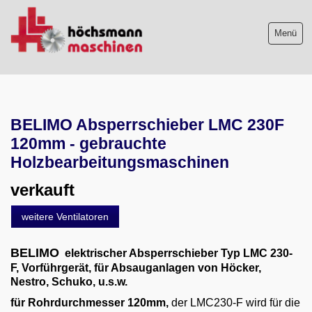
Menü
Maschinenliste
aktuelle Neuzugänge
BELIMO Absperrschieber LMC 230F
120mm - gebrauchte
Absauganlagen
Holzbearbeitungsmaschinen
Absaugung mit Brikettpresse
verkauft
Farbnebelabsauganlagen
Reinluft-Absauganlagen
weitere Ventilatoren
Rohluft-Absauganlagen
BELIMO
elektrischer Absperrschieber Typ LMC 230-
Schleifstaubabsaugtische
F,
Vorführgerät, für Absauganlagen von Höcker,
Nestro, Schuko, u.s.w.
Schweißrauchabsauganlagen
für Rohrdurchmesser 120mm,
der LMC230-F wird für die