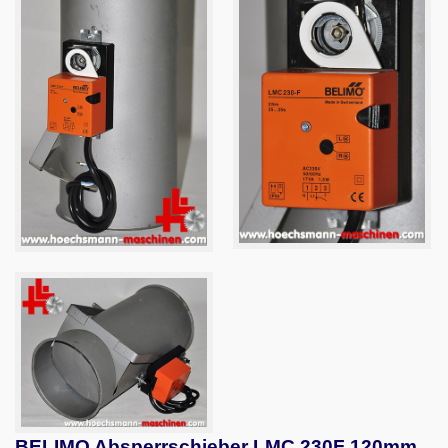
Brikettpresse & Hacker
CNC Bearbeitungszentren
Eisstrahlanlagen
Fräsmaschinen
Furnierzusammensetzmaschinen
Grill und Barbecue
Hobelmaschinen
Kaffeemaschinen
Kantenanleimmaschinen
kombinierte Maschinen
Kompressoren
Metallmaschinen
BELIMO Absperrschieber LMC 230F 120mm