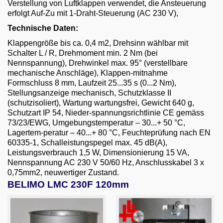
Ventilatoren und Zubehör
Verstellung von Luftklappen verwendet, die Ansteuerung
erfolgt Auf-Zu mit 1-Draht-Steuerung (AC 230 V),
BELIMO LMC 230F 100mm Absperrschieber
Technische Daten:
BELIMO LMC 230F 120mm Absperrschieber
Klappengröße bis ca. 0,4 m2, Drehsinn wählbar mit
Schalter L / R, Drehmoment min. 2 Nm (bei
BELIMO LMC 230F 140 mm Absperrschieber
Nennspannung), Drehwinkel max. 95° (verstellbare
mechanische Anschläge), Klappen-mitnahme
BELIMO LMC 230F 160mm Absperrschieber
Formschluss 8 mm, Laufzeit 25...35 s (0...2 Nm),
Hurrican Radialventilator H6-RF-350
Stellungsanzeige mechanisch, Schutzklasse II
(schutzisoliert), Wartung wartungsfrei, Gewicht 640 g,
DEFLEKTORHAUBE
Schutzart IP 54, Nieder-spannungsrichtlinie CE gemäss
73/23/EWG, Umgebungstemperatur – 30...+ 50 °C,
NESTRO 0275300 Ventilator
Lagertem-peratur – 40...+ 80 °C, Feuchteprüfung nach EN
60335-1, Schalleistungspegel max. 45 dB(A),
NESTRO 0275305 Ventilator
Leistungsverbrauch 1,5 W, Dimensionierung 15 VA,
Nennspannung AC 230 V 50/60 Hz, Anschlusskabel 3 x
NESTRO 0275251 Ventilator
0,75mm2, neuwertiger Zustand.
SCHUKO S300 Ventilator
BELIMO LMC 230F 120mm
VENTILATOR blau
Bohrmaschinen