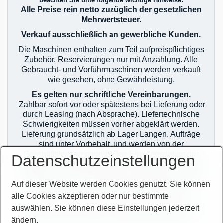
beachten Sie bitte folgende wichtige Hinweise:
Alle Preise rein netto zuzüglich der gesetzlichen
Mehrwertsteuer.
Verkauf ausschließlich an gewerbliche Kunden.
Die Maschinen enthalten zum Teil aufpreispflichtiges
Zubehör. Reservierungen nur mit Anzahlung. Alle
Gebraucht- und Vorführmaschinen werden verkauft
wie gesehen, ohne Gewährleistung.
Es gelten nur schriftliche Vereinbarungen.
Zahlbar sofort vor oder spätestens bei Lieferung oder
durch Leasing (nach Absprache). Liefertechnische
Schwierigkeiten müssen vorher abgeklärt werden.
Lieferung grundsätzlich ab Lager Langen. Aufträge
sind unter Vorbehalt, und werden von der
Geschäftsleitung geprüft. Das Eingangsdatum der
Datenschutzeinstellungen
Aufträge ist bei Mehrfachverkauf maßgebend. Es gilt
jeweils nur der erste Auftrag! Auslieferung erst nach
Auf dieser Website werden Cookies genutzt. Sie können
zahlungstechnischer Klärung! Im Übrigen gelten
unsere allgemeinen Geschäftsbedingungen.
alle Cookies akzeptieren oder nur bestimmte
auswählen. Sie können diese Einstellungen jederzeit
Sie finden unsere AGB`s auf unserer Homepage im
Netz oder auf unseren Auftragsbestätigungen.
ändern.