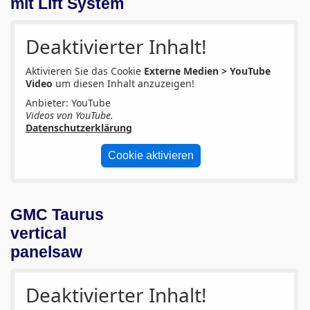
Pressen
mit Lift System
BBQ und Küche
Deaktivierter Inhalt!
Service
Aktivieren Sie das Cookie
Externe Medien > YouTube
Video
um diesen Inhalt anzuzeigen!
Wir über uns
Anbieter: YouTube
Videos von YouTube.
06103-9744-0
Datenschutzerklärung
Email
Cookie aktivieren
English
GMC Taurus
vertical
panelsaw
Deaktivierter Inhalt!