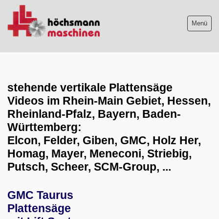
Menü
Maschinenliste
stehende vertikale Plattensäge
Maschinenankauf
Videos im Rhein-Main Gebiet, Hessen,
Shop
Rheinland-Pfalz, Bayern, Baden-
Württemberg:
Videos
Elcon, Felder, Giben, GMC, Holz Her,
CNC Bearbeitungszentrum
Homag, Mayer, Meneconi, Striebig,
Putsch, Scheer, SCM-Group, ...
Entsorgung
stehende Plattensäge
GMC Taurus
Hobelmaschinen
Plattensäge