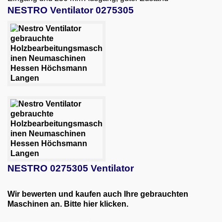
Ventilatoren und Zubehör
NESTRO Ventilator 0275305
BELIMO LMC 230F 100mm Absperrschieber
BELIMO LMC 230F 120mm Absperrschieber
BELIMO LMC 230F 140 mm Absperrschieber
BELIMO LMC 230F 160mm Absperrschieber
Hurrican Radialventilator H6-RF-350
DEFLEKTORHAUBE
NESTRO 0275300 Ventilator
NESTRO 0275305 Ventilator
NESTRO 0275251 Ventilator
NESTRO 0275305 Ventilator
SCHUKO S300 Ventilator
Wir bewerten und kaufen auch Ihre gebrauchten
VENTILATOR blau
Maschinen an. Bitte hier klicken.
Bohrmaschinen