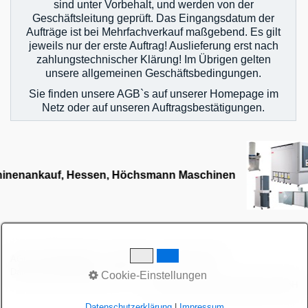
sind unter Vorbehalt, und werden von der
Pressen
Geschäftsleitung geprüft. Das Eingangsdatum der
Schleifmaschinen
Aufträge ist bei Mehrfachverkauf maßgebend. Es gilt
jeweils nur der erste Auftrag! Auslieferung erst nach
Sägen
zahlungstechnischer Klärung! Im Übrigen gelten
unsere allgemeinen Geschäftsbedingungen.
Gabelstapler Hubwagen Arbeitsbuehnen
Sie finden unsere AGB`s auf unserer Homepage im
Werkstattofen, Heizanlagen
Netz oder auf unseren Auftragsbestätigungen.
Zerspanungs- & Elektrowerkzeuge
Diverses
Maschinenankauf
Shop
Videos
AGB
Bitte beachten!
Impressum
Sitemap intern
Datenschutzerklärung
intern
Cookie-Einstellungen
Service
© 2026 höchsmann-maschinen GmbH
Datenschutzerklärung
|
Impressum