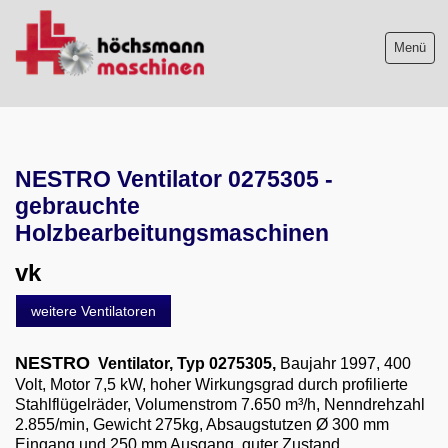
Menü
Maschinenliste
aktuelle Neuzugänge
NESTRO Ventilator 0275305 -
gebrauchte
Absauganlagen
Holzbearbeitungsmaschinen
Absaugung mit Brikettpresse
vk
Farbnebelabsauganlagen
Reinluft-Absauganlagen
weitere Ventilatoren
Rohluft-Absauganlagen
NESTRO
Ventilator, Typ 0275305,
Baujahr 1997, 400
Schleifstaubabsaugtische
Volt, Motor 7,5 kW, hoher Wirkungsgrad durch profilierte
Stahlflügelräder, Volumenstrom 7.650 m³/h, Nenndrehzahl
Schweißrauchabsauganlagen
2.855/min, Gewicht 275kg, Absaugstutzen Ø 300 mm
Eingang und 250 mm Ausgang, guter Zustand