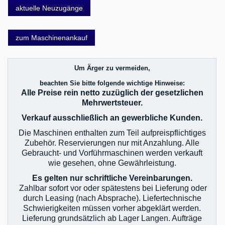
aktuelle Neuzugänge
Brikettpresse & Hacker
CNC Bearbeitungszentren
zum Maschinenankauf
Eisstrahlanlagen
Fräsmaschinen
Um Ärger zu vermeiden,
beachten Sie bitte folgende wichtige Hinweise:
Furnierzusammensetzmaschinen
Alle Preise rein netto zuzüglich der gesetzlichen
Mehrwertsteuer.
Grill und Barbecue
Verkauf ausschließlich an gewerbliche Kunden.
Hobelmaschinen
Die Maschinen enthalten zum Teil aufpreispflichtiges
Kaffeemaschinen
Zubehör. Reservierungen nur mit Anzahlung. Alle
Gebraucht- und Vorführmaschinen werden verkauft
Kantenanleimmaschinen
wie gesehen, ohne Gewährleistung.
kombinierte Maschinen
Es gelten nur schriftliche Vereinbarungen.
Zahlbar sofort vor oder spätestens bei Lieferung oder
Kompressoren
durch Leasing (nach Absprache). Liefertechnische
Schwierigkeiten müssen vorher abgeklärt werden.
Metallmaschinen
Lieferung grundsätzlich ab Lager Langen. Aufträge