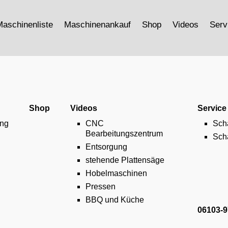
aschinenliste
Maschinenankauf
Shop
Videos
Serv
Shop
Videos
Service
ng
CNC
Schä
Bearbeitungszentrum
Scha
Entsorgung
stehende Plattensäge
Hobelmaschinen
Pressen
BBQ und Küche
06103-9