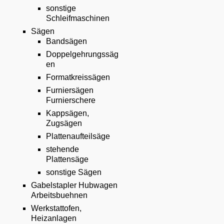
sonstige
Schleifmaschinen
Sägen
Bandsägen
Doppelgehrungssäg
en
Formatkreissägen
Furniersägen
Furnierschere
Kappsägen,
Zugsägen
Plattenaufteilsäge
stehende
Plattensäge
sonstige Sägen
Gabelstapler Hubwagen
Arbeitsbuehnen
Werkstattofen,
Heizanlagen