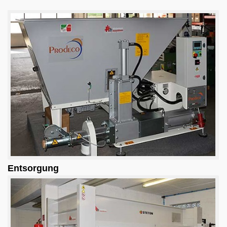
Videos
CNC Bearbeitungszentrum
Entsorgung
stehende Plattensäge
Hobelmaschinen
Pressen
BBQ und Küche
Service
Entsorgung
Wir über uns
06103-9744-0
Email