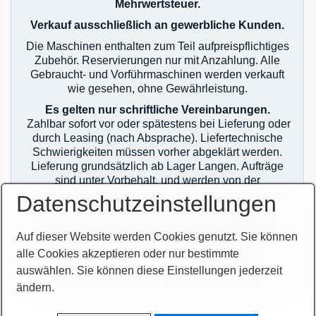
Mehrwertsteuer.
Verkauf ausschließlich an gewerbliche Kunden.
Die Maschinen enthalten zum Teil aufpreispflichtiges
Zubehör. Reservierungen nur mit Anzahlung. Alle
Gebraucht- und Vorführmaschinen werden verkauft
wie gesehen, ohne Gewährleistung.
Es gelten nur schriftliche Vereinbarungen.
Zahlbar sofort vor oder spätestens bei Lieferung oder
durch Leasing (nach Absprache). Liefertechnische
Schwierigkeiten müssen vorher abgeklärt werden.
Lieferung grundsätzlich ab Lager Langen. Aufträge
sind unter Vorbehalt, und werden von der
Geschäftsleitung geprüft. Das Eingangsdatum der
Datenschutzeinstellungen
Aufträge ist bei Mehrfachverkauf maßgebend. Es gilt
jeweils nur der erste Auftrag! Auslieferung erst nach
Auf dieser Website werden Cookies genutzt. Sie können
zahlungstechnischer Klärung! Im Übrigen gelten
unsere allgemeinen Geschäftsbedingungen.
alle Cookies akzeptieren oder nur bestimmte
auswählen. Sie können diese Einstellungen jederzeit
Sie finden unsere AGB`s auf unserer Homepage im
Netz oder auf unseren Auftragsbestätigungen.
ändern.