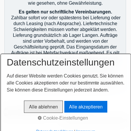
wie gesehen, ohne Gewährleistung.
Es gelten nur schriftliche Vereinbarungen.
Zahlbar sofort vor oder spätestens bei Lieferung oder
durch Leasing (nach Absprache). Liefertechnische
Schwierigkeiten müssen vorher abgeklärt werden.
Lieferung grundsätzlich ab Lager Langen. Aufträge
sind unter Vorbehalt, und werden von der
Geschäftsleitung geprüft. Das Eingangsdatum der
Aufträge ist bei Mehrfachverkauf maßgebend. Es gilt
jeweils nur der erste Auftrag! Auslieferung erst nach
Datenschutzeinstellungen
zahlungstechnischer Klärung! Im Übrigen gelten
unsere allgemeinen Geschäftsbedingungen.
Auf dieser Website werden Cookies genutzt. Sie können
Sie finden unsere AGB`s auf unserer Homepage im
alle Cookies akzeptieren oder nur bestimmte auswählen.
Netz oder auf unseren Auftragsbestätigungen.
Sie können diese Einstellungen jederzeit ändern.
Alle ablehnen
Alle akzeptieren
AGB
Bitte beachten!
Impressum
Sitemap intern
Datenschutzerklärung
intern
Cookie-Einstellungen
© 2026 höchsmann-maschinen GmbH