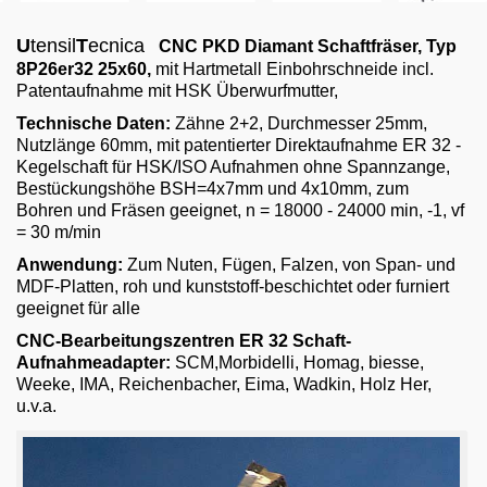
Email
U
tensil
T
ecnica
CNC PKD Diamant Schaftfräser
, Typ
English
8P26er32 25x60
,
mit Hartmetall Einbohrschneide incl.
Patentaufnahme mit HSK Überwurfmutter,
Technische Daten:
Zähne 2+2, Durchmesser 25mm,
Nutzlänge 60mm, mit patentierter Direktaufnahme ER 32 -
Kegelschaft für HSK/ISO Aufnahmen ohne Spannzange,
Bestückungshöhe BSH=4x7mm und 4x10mm, zum
Bohren und Fräsen geeignet, n = 18000 - 24000 min, -1, vf
= 30 m/min
Anwendung:
Zum Nuten, Fügen, Falzen, von Span- und
MDF-Platten, roh und kunststoff-beschichtet oder furniert
geeignet für alle
CNC-Bearbeitungszentren ER 32 Schaft-
Aufnahmeadapter:
SCM,Morbidelli, Homag, biesse,
Weeke, IMA, Reichenbacher, Eima, Wadkin, Holz Her,
u.v.a.