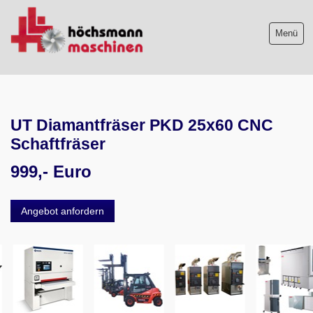
Menü
Maschinenliste
UT Diamantfräser PKD 25x60 CNC
Maschinenankauf
Schaftfräser
Shop
999,- Euro
Videos
Angebot anfordern
Service
Wir über uns
06103-9744-0