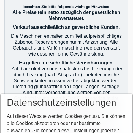
beachten Sie bitte folgende wichtige Hinweise:
Hobelmaschinen
Alle Preise rein netto zuzüglich der gesetzlichen
Mehrwertsteuer.
Kaffeemaschinen
Verkauf ausschließlich an gewerbliche Kunden.
Kantenanleimmaschinen
Die Maschinen enthalten zum Teil aufpreispflichtiges
kombinierte Maschinen
Zubehör. Reservierungen nur mit Anzahlung. Alle
Gebraucht- und Vorführmaschinen werden verkauft
Kompressoren
wie gesehen, ohne Gewährleistung.
Metallmaschinen
Es gelten nur schriftliche Vereinbarungen.
Zahlbar sofort vor oder spätestens bei Lieferung oder
Pressen
durch Leasing (nach Absprache). Liefertechnische
Schwierigkeiten müssen vorher abgeklärt werden.
Schleifmaschinen
Lieferung grundsätzlich ab Lager Langen. Aufträge
sind unter Vorbehalt, und werden von der
Sägen
Geschäftsleitung geprüft. Das Eingangsdatum der
Datenschutzeinstellungen
Gabelstapler Hubwagen Arbeitsbuehnen
Aufträge ist bei Mehrfachverkauf maßgebend. Es gilt
jeweils nur der erste Auftrag! Auslieferung erst nach
Werkstattofen, Heizanlagen
zahlungstechnischer Klärung! Im Übrigen gelten
Auf dieser Website werden Cookies genutzt. Sie können
unsere allgemeinen Geschäftsbedingungen.
alle Cookies akzeptieren oder nur bestimmte
Zerspanungs- & Elektrowerkzeuge
auswählen. Sie können diese Einstellungen jederzeit
Sie finden unsere AGB`s auf unserer Homepage im