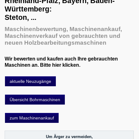
Rheinland-Pfalz, Bayern, Baden-​
Bohrmaschinen
Württemberg:
Beschlagbohrmaschinen
Steton, ...
Dübelbohrmaschinen
Maschinenbewertung, Maschinenankauf,
Maschinenverkauf von gebrauchten und
Langlochbohrmaschinen
neuen Holzbearbeitungsmaschinen
Lochreihenbohrmaschinen
Ständerbohrmaschinen
Wir bewerten und kaufen auch Ihre gebrauchten
Maschinen an. Bitte hier klicken.
sonstige Bohrmaschinen
Brikettpresse & Hacker
aktuelle Neuzugänge
CNC Bearbeitungszentren
Übersicht Bohrmaschinen
Eisstrahlanlagen
Fräsmaschinen
zum Maschinenankauf
Furnierzusammensetzmaschinen
Grill und Barbecue
Um Ärger zu vermeiden,