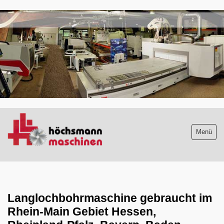
.
Menü
Maschinenliste
aktuelle Neuzugänge
Langlochbohrmaschine gebraucht im
Rhein-Main Gebiet Hessen,
Absauganlagen