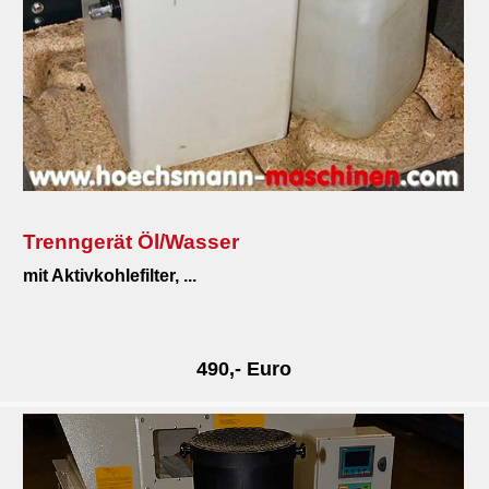
Trenngerät Öl/Wasser
mit Aktivk
ohlefilter, ...
.
490,- Euro