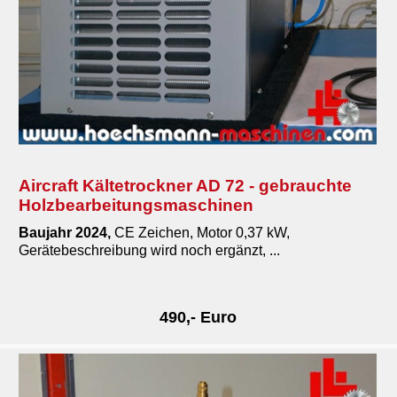
Kolbenkompressor fahrbar
Dental Kompressor
Schraubenkompressoren
Tanks, Trockner, Zubehör
Metallmaschinen
Pressen
Aircraft Kältetrockner AD 72 - gebrauchte
Holzbearbeitungsmaschinen
Schleifmaschinen
Baujahr 2024,
CE Zeichen, Motor 0,37 kW,
Sägen
Gerätebeschreibung wird noch ergänzt, ...
Gabelstapler Hubwagen Arbeitsbuehnen
Werkstattofen, Heizanlagen
490,- Euro
Zerspanungs- & Elektrowerkzeuge
Diverses