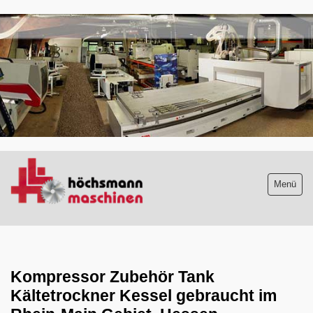
.
Menü
Maschinenliste
aktuelle Neuzugänge
Kompressor Zubehör Tank
Kältetrockner Kessel gebraucht im
Absauganlagen