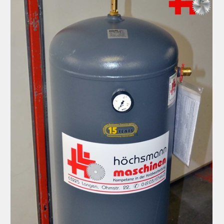
Maschinenankauf
Shop
Videos
Service
Wir über uns
06103-9744-0
Email
English