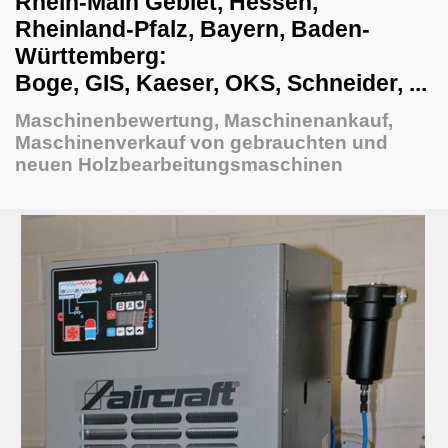
Rhein-Main Gebiet, Hessen,
Bohrmaschinen
Rheinland-Pfalz, Bayern, Baden-
Brikettpresse & Hacker
Württemberg:
Boge, GIS, Kaeser, OKS, Schneider, ...
CNC Bearbeitungszentren
Eisstrahlanlagen
Maschinenbewertung, Maschinenankauf,
Maschinenverkauf von gebrauchten und
Fräsmaschinen
neuen Holzbearbeitungsmaschinen
Furnierzusammensetzmaschinen
Grill und Barbecue
Hobelmaschinen
Kaffeemaschinen
Kantenanleimmaschinen
kombinierte Maschinen
Kompressoren
Kolbenkompressoren