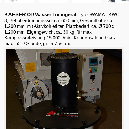
Email
KAESER
Öl / Wasser Trenngerät
, Typ ÖWAMAT KWO
English
3, Behälterdurchmesser ca. 600 mm, Gesamthöhe ca.
1.200 mm, mit Aktivkohlefilter, Platzbedarf ca. Ø 700 x
1.200 mm, Eigengewicht ca. 30 kg, für max.
Kompressorleistung 15.000 l/min, Kondensatdurchsatz
max. 50 l / Stunde, guter Zustand