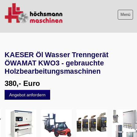
Menü
Maschinenliste
KAESER Öl Wasser Trenngerät
Maschinenankauf
ÖWAMAT KWO3 - gebrauchte
Shop
Holzbearbeitungsmaschinen
380,- Euro
Videos
Angebot anfordern
Service
Wir über uns
06103-9744-0