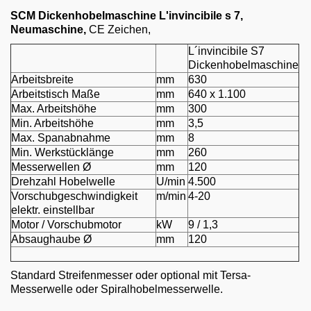
Email
SCM Dickenhobelmaschine L'invincibile s 7,
Neumaschine,
CE Zeichen,
English
L´invincibile S7
Dickenhobelmaschine
Arbeitsbreite
mm
630
Arbeitstisch Maße
mm
640 x 1.100
Max. Arbeitshöhe
mm
300
Min. Arbeitshöhe
mm
3,5
Max. Spanabnahme
mm
8
Min. Werkstücklänge
mm
260
Messerwellen Ø
mm
120
Drehzahl Hobelwelle
U/min
4.500
Vorschubgeschwindigkeit
m/min
4-20
elektr. einstellbar
Motor / Vorschubmotor
kW
9 / 1,3
Absaughaube Ø
mm
120
Standard Streifenmesser oder optional mit Tersa-
Messerwelle oder Spiralhobelmesserwelle.