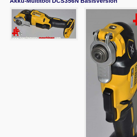
Akku-Multitool DCS356N Basisversion