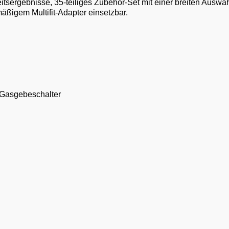
eitsergebnisse, 35-teiliges Zubehör-Set mit einer breiten Auswah
äßigem Multifit-Adapter einsetzbar.
f Gasgebeschalter