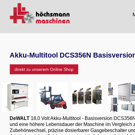
M
Akku-Multitool DCS356N Basisversion,
direkt zu unserem Online Shop
DeWALT
18,0 Volt Akku-Multitool - Basisversion DCS356N
und eine höhere Lebensdauer der Maschine im Vergleich 
Zubehörwechsel, präzise dosierbarer Gasgebeschalter und 