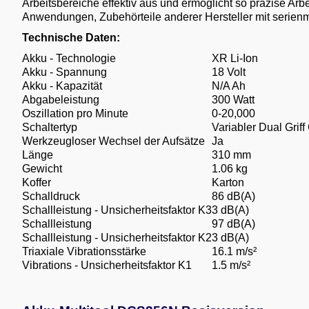
Arbeitsbereiche effektiv aus und ermöglicht so präzise Arb
Anwendungen, Zubehörteile anderer Hersteller mit serienm
Technische Daten:
Akku - Technologie
XR Li-Ion
Akku - Spannung
18 Volt
Akku - Kapazität
N/A Ah
Abgabeleistung
300 Watt
Oszillation pro Minute
0-20,000
Schaltertyp
Variabler Dual Grif
Werkzeugloser Wechsel der Aufsätze
Ja
Länge
310 mm
Gewicht
1.06 kg
Koffer
Karton
Schalldruck
86 dB(A)
Schallleistung - Unsicherheitsfaktor K3
3 dB(A)
Schallleistung
97 dB(A)
Schallleistung - Unsicherheitsfaktor K2
3 dB(A)
Triaxiale Vibrationsstärke
16.1 m/s²
Vibrations - Unsicherheitsfaktor K1
1.5 m/s²