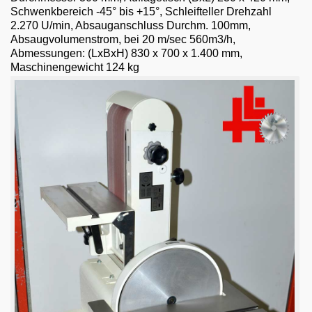
Email
Schwenkbereich -45° bis +15°, Schleifteller Drehzahl
2.270 U/min, Absauganschluss Durchm. 100mm,
English
Absaugvolumenstrom, bei 20 m/sec 560m3/h,
Abmessungen: (LxBxH) 830 x 700 x 1.400 mm,
Maschinengewicht 124 kg