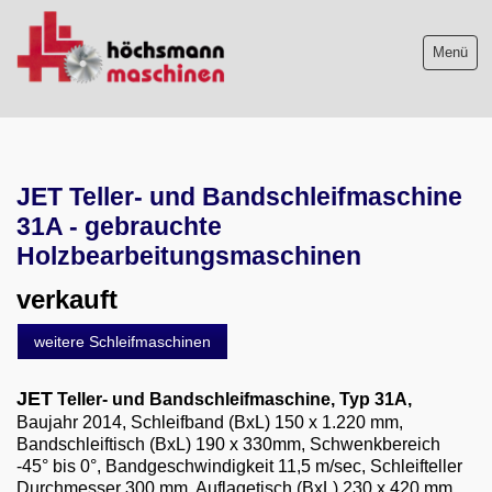
Menü
Maschinenliste
JET Teller- und Bandschleifmaschine
Maschinenankauf
31A - gebrauchte
Shop
Holzbearbeitungsmaschinen
verkauft
Videos
weitere Schleifmaschinen
Service
JET
Teller- und Bandschleifmaschine
, Typ 31A,
Wir über uns
Baujahr 2014,
Schleifband (BxL) 150 x 1.220 mm,
Bandschleiftisch (BxL) 190 x 330mm, Schwenkbereich
06103-9744-0
-45° bis 0°, Bandgeschwindigkeit 11,5 m/sec, Schleifteller
Durchmesser 300 mm, Auflagetisch (BxL) 230 x 420 mm,