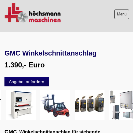
Menü
Maschinenliste
GMC Winkelschnittanschlag
Maschinenankauf
1.390,- Euro
Shop
Videos
Angebot anfordern
Service
Wir über uns
06103-9744-0
GMC
Winkelschnittanschlag für stehende