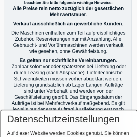
beachten Sie bitte folgende wichtige Hinweise:
Alle Preise rein netto zuzüglich der gesetzlichen
Mehrwertsteuer.
Verkauf ausschließlich an gewerbliche Kunden.
Die Maschinen enthalten zum Teil aufpreispflichtiges
Zubehör. Reservierungen nur mit Anzahlung. Alle
Gebraucht- und Vorführmaschinen werden verkauft
wie gesehen, ohne Gewährleistung.
Es gelten nur schriftliche Vereinbarungen.
Zahlbar sofort vor oder spätestens bei Lieferung oder
durch Leasing (nach Absprache). Liefertechnische
Schwierigkeiten müssen vorher abgeklärt werden.
Lieferung grundsätzlich ab Lager Langen. Aufträge
sind unter Vorbehalt, und werden von der
Geschäftsleitung geprüft. Das Eingangsdatum der
Aufträge ist bei Mehrfachverkauf maßgebend. Es gilt
jeweils nur der erste Auftrag! Auslieferung erst nach
zahlungstechnischer Klärung! Im Übrigen gelten
Datenschutzeinstellungen
unsere allgemeinen Geschäftsbedingungen.
Sie finden unsere AGB`s auf unserer Homepage im
Auf dieser Website werden Cookies genutzt. Sie können
Netz oder auf unseren Auftragsbestätigungen.