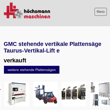
Menü
Maschinenliste
GMC stehende vertikale Plattensäge
Maschinenankauf
Taurus-Vertikal-Lift e
Shop
verkauft
Videos
weitere stehende Plattensägen
Service
Wir über uns
06103-9744-0