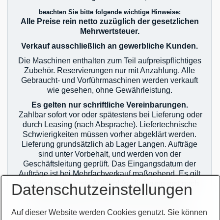
beachten Sie bitte folgende wichtige Hinweise:
Alle Preise rein netto zuzüglich der gesetzlichen
Mehrwertsteuer.
Verkauf ausschließlich an gewerbliche Kunden.
Die Maschinen enthalten zum Teil aufpreispflichtiges
Zubehör. Reservierungen nur mit Anzahlung. Alle
Gebraucht- und Vorführmaschinen werden verkauft
wie gesehen, ohne Gewährleistung.
Es gelten nur schriftliche Vereinbarungen.
Zahlbar sofort vor oder spätestens bei Lieferung oder
durch Leasing (nach Absprache). Liefertechnische
Schwierigkeiten müssen vorher abgeklärt werden.
Lieferung grundsätzlich ab Lager Langen. Aufträge
sind unter Vorbehalt, und werden von der
Geschäftsleitung geprüft. Das Eingangsdatum der
Aufträge ist bei Mehrfachverkauf maßgebend. Es gilt
jeweils nur der erste Auftrag! Auslieferung erst nach
Datenschutzeinstellungen
zahlungstechnischer Klärung! Im Übrigen gelten
unsere allgemeinen Geschäftsbedingungen.
Auf dieser Website werden Cookies genutzt. Sie können
Sie finden unsere AGB`s auf unserer Homepage im