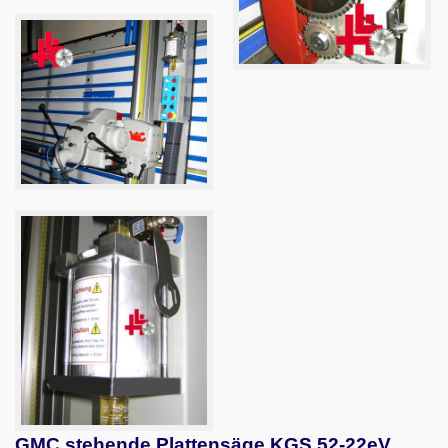
GMC stehende Plattensäge KGS 52-22eV