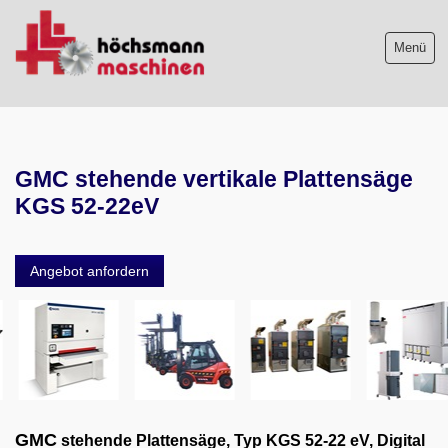
Menü
Maschinenliste
GMC stehende vertikale Plattensäge
Maschinenankauf
KGS 52-22eV
Shop
Angebot anfordern
Videos
Service
Wir über uns
06103-9744-0
GMC
stehende Plattensäge, Typ KGS 52-22 eV, Digital