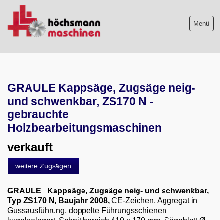
Menü
Maschinenliste
GRAULE Kappsäge, Zugsäge neig-
Maschinenankauf
und schwenkbar, ZS170 N -
Shop
gebrauchte
Holzbearbeitungsmaschinen
Videos
verkauft
Service
weitere Zugsägen
Wir über uns
GRAULE Kappsäge, Zugsäge neig- und schwenkbar,
Typ ZS170 N, Baujahr 2008,
CE-Zeichen, Aggregat in
06103-9744-0
Gussausführung, doppelte Führungsschienen