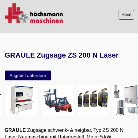
Menü
Maschinenliste
GRAULE Zugsäge ZS 200 N Laser
Maschinenankauf
Shop
Angebot anfordern
Videos
Service
Wir über uns
06103-9744-0
GRAULE
Zugsäge schwenk- & neigbar, Typ ZS 200 N
Laser Neumaschine mit Untergestell, Motor 5 kW,