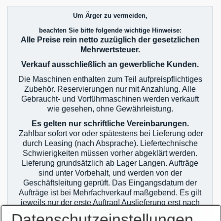
Um Ärger zu vermeiden,
beachten Sie bitte folgende wichtige Hinweise:
Alle Preise rein netto zuzüglich der gesetzlichen
Mehrwertsteuer.
Verkauf ausschließlich an gewerbliche Kunden.
Die Maschinen enthalten zum Teil aufpreispflichtiges
Zubehör. Reservierungen nur mit Anzahlung. Alle
Gebraucht- und Vorführmaschinen werden verkauft
wie gesehen, ohne Gewährleistung.
Es gelten nur schriftliche Vereinbarungen.
Zahlbar sofort vor oder spätestens bei Lieferung oder
durch Leasing (nach Absprache). Liefertechnische
Schwierigkeiten müssen vorher abgeklärt werden.
Lieferung grundsätzlich ab Lager Langen. Aufträge
sind unter Vorbehalt, und werden von der
Geschäftsleitung geprüft. Das Eingangsdatum der
Aufträge ist bei Mehrfachverkauf maßgebend. Es gilt
jeweils nur der erste Auftrag! Auslieferung erst nach
zahlungstechnischer Klärung! Im Übrigen gelten
Datenschutzeinstellungen