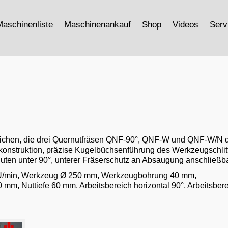
aschinenliste
Maschinenankauf
Shop
Videos
Serv
ichen, die drei Quernutfräsen QNF-90°, QNF-W und QNF-W/N 
onstruktion, präzise Kugelbüchsenführung des Werkzeugschlit
uten unter 90°, unterer Fräserschutz an Absaugung anschließba
 U/min, Werkzeug Ø 250 mm, Werkzeugbohrung 40 mm,
, Nuttiefe 60 mm, Arbeitsbereich horizontal 90°, Arbeitsberei