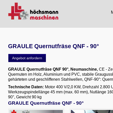
M
GRAULE Quernutfräse QNF - 90°
Angebot anfordern
GRAULE Quernutfräse QNF 90°, Neumaschine,
CE - Ze
Quernuten im Holz, Aluminium und PVC, stabile Graugussk
gehärteten und geschliffenen Stahlwellen, QNF-90°: Quern
Technische Daten:
Motor 400 V/2,0 KW, Drehzahl 2.800
Werkzeugspindellänge 45 mm (max. 60 mm), Nutlänge 160 mm
90°, Gewicht 90 kg
GRAULE Quernutfräse QNF - 90°