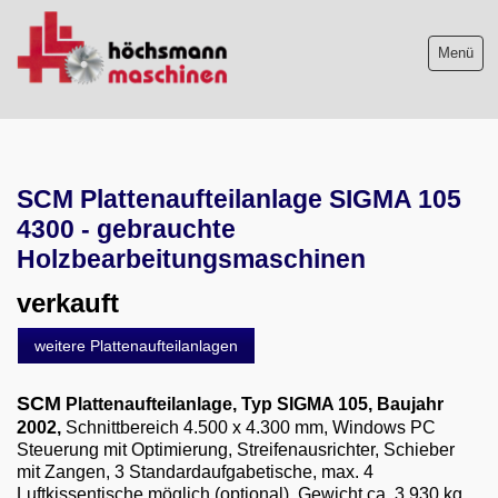
Menü
Maschinenliste
SCM Plattenaufteilanlage SIGMA 105
Maschinenankauf
4300 - gebrauchte
Shop
Holzbearbeitungsmaschinen
verkauft
Videos
weitere Plattenaufteilanlagen
Service
SCM
Plattenaufteilanlage, Typ SIGMA 105, Baujahr
Wir über uns
2002,
Schnittbereich 4.500 x 4.300 mm, Windows PC
Steuerung mit Optimierung, Streifenausrichter, Schieber
06103-9744-0
mit Zangen, 3 Standardaufgabetische, max. 4
Luftkissentische möglich (optional), Gewicht ca. 3.930 kg,