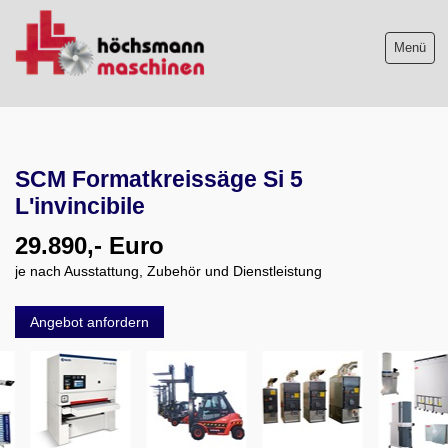
Menü
Maschinenliste
SCM Formatkreissäge Si 5
Maschinenankauf
L'invincibile
Shop
29.890,- Euro
je nach Ausstattung, Zubehör und Dienstleistung
Videos
Service
Angebot anfordern
Wir über uns
06103-9744-0