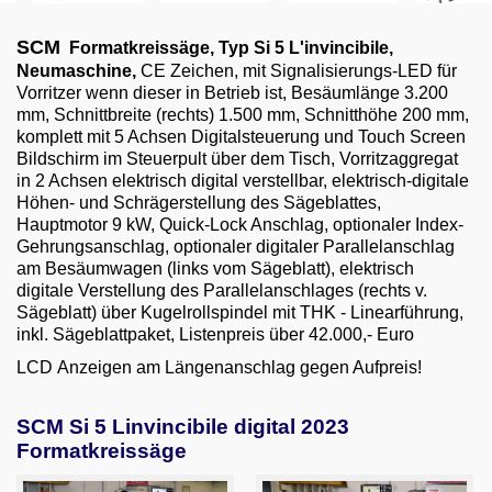
Email
SCM
Formatkreissäge, Typ Si 5 L'invincibile,
English
Neumaschine,
CE Zeichen, mit Signalisierungs-LED für
Vorritzer wenn dieser in Betrieb ist, Besäumlänge 3.200
mm, Schnittbreite (rechts) 1.500 mm, Schnitthöhe 200 mm,
komplett mit 5 Achsen Digitalsteuerung und Touch Screen
Bildschirm im Steuerpult über dem Tisch, Vorritzaggregat
in 2 Achsen elektrisch digital verstellbar, elektrisch-digitale
Höhen- und Schrägerstellung des Sägeblattes,
Hauptmotor 9 kW, Quick-Lock Anschlag, optionaler Index-
Gehrungsanschlag, optionaler digitaler Parallelanschlag
am Besäumwagen (links vom Sägeblatt), elektrisch
digitale Verstellung des Parallelanschlages (rechts v.
Sägeblatt) über Kugelrollspindel mit THK - Linearführung,
inkl. Sägeblattpaket, Listenpreis über 42.000,- Euro
LCD Anzeigen am Längenanschlag gegen Aufpreis!
SCM Si 5 Linvincibile digital 2023
Formatkreissäge