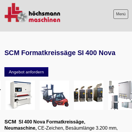
Menü
Maschinenliste
SCM Formatkreissäge SI 400 Nova
Maschinenankauf
Shop
Angebot anfordern
Videos
Service
Wir über uns
06103-9744-0
SCM
SI 400 Nova
Formatkreissäge,
Neumaschine,
CE-Zeichen, Besäumlänge 3.200 mm,