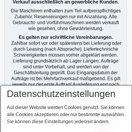
Verkauf ausschließlich an gewerbliche Kunden.
Die Maschinen enthalten zum Teil aufpreispflichtiges
Zubehör. Reservierungen nur mit Anzahlung. Alle
Gebraucht- und Vorführmaschinen werden verkauft
wie gesehen, ohne Gewährleistung.
Es gelten nur schriftliche Vereinbarungen.
Zahlbar sofort vor oder spätestens bei Lieferung oder
durch Leasing (nach Absprache). Liefertechnische
Schwierigkeiten müssen vorher abgeklärt werden.
Lieferung grundsätzlich ab Lager Langen. Aufträge
sind unter Vorbehalt, und werden von der
Geschäftsleitung geprüft. Das Eingangsdatum der
Aufträge ist bei Mehrfachverkauf maßgebend. Es gilt
jeweils nur der erste Auftrag! Auslieferung erst nach
zahlungstechnischer Klärung! Im Übrigen gelten
Datenschutzeinstellungen
unsere allgemeinen Geschäftsbedingungen.
Sie finden unsere AGB`s auf unserer Homepage im
Auf dieser Website werden Cookies genutzt. Sie können
Netz oder auf unseren Auftragsbestätigungen.
alle Cookies akzeptieren oder nur bestimmte auswählen.
Sie können diese Einstellungen jederzeit ändern.
zur Termin-
vereinbarung