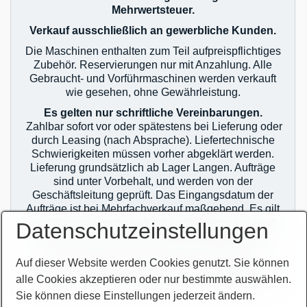
Mehrwertsteuer.
Verkauf ausschließlich an gewerbliche Kunden.
Die Maschinen enthalten zum Teil aufpreispflichtiges
Zubehör. Reservierungen nur mit Anzahlung. Alle
Gebraucht- und Vorführmaschinen werden verkauft
wie gesehen, ohne Gewährleistung.
Es gelten nur schriftliche Vereinbarungen.
Zahlbar sofort vor oder spätestens bei Lieferung oder
durch Leasing (nach Absprache). Liefertechnische
Schwierigkeiten müssen vorher abgeklärt werden.
Lieferung grundsätzlich ab Lager Langen. Aufträge
sind unter Vorbehalt, und werden von der
Geschäftsleitung geprüft. Das Eingangsdatum der
Aufträge ist bei Mehrfachverkauf maßgebend. Es gilt
jeweils nur der erste Auftrag! Auslieferung erst nach
Datenschutzeinstellungen
zahlungstechnischer Klärung! Im Übrigen gelten
unsere allgemeinen Geschäftsbedingungen.
Auf dieser Website werden Cookies genutzt. Sie können
Sie finden unsere AGB`s auf unserer Homepage im
alle Cookies akzeptieren oder nur bestimmte auswählen.
Netz oder auf unseren Auftragsbestätigungen.
Sie können diese Einstellungen jederzeit ändern.