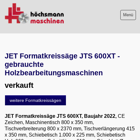
Menü
Maschinenliste
JET Formatkreissäge JTS 600XT -
Maschinenankauf
gebrauchte
Shop
Holzbearbeitungsmaschinen
verkauft
Videos
Service
weitere Formatkreissägen
Wir über uns
JET Formatkreissäge JTS 600XT
, Baujahr 2022,
CE
Zeichen, Maschinentisch 800 x 350 mm,
06103-9744-0
Tischverbreiterung 800 x 2370 mm, Tischverlängerung 415
x 350 mm, Schiebetisch 1.000 x 225 mm, Schiebetisch