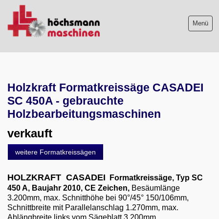
Menü
Maschinenliste
Holzkraft Formatkreissäge CASADEI
Maschinenankauf
SC 450A - gebrauchte
Shop
Holzbearbeitungsmaschinen
verkauft
Videos
weitere Formatkreissägen
Service
HOLZKRAFT CASADEI
Formatkreissäge, Typ SC
Wir über uns
450 A,
Baujahr 2010,
CE Zeichen,
Besäumlänge
3.200mm, max. Schnitthöhe bei 90°/45° 150/106mm,
06103-9744-0
Schnittbreite mit Parallelanschlag 1.270mm, max.
Ablängbreite links vom Sägeblatt 3.200mm,