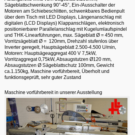
Email
Sägeblattschwenkung 90°-45°, Ein-/Ausschalter der
Motoren am Schiebeschlitten, schwenkbares Bedienpult
English
über dem Tisch mit LED Displays, Längenanschlag mit
digitalen (LCD Displays) Klappanschlägen, elektronisch
positionierbarer Parallelanschlag mit Kugelumlaufspindel
und THK-Linearführungen, max. Sägeblatt Ø = 450 mm,
Vorritzsägeblatt Ø = 120mm, Drehzahl stufenlos über
Inverter geregelt, Hauptsägeblatt 2.500-4.500 U/min,
Motoren: Hauptsägeaggregat 400 V 7,5kW,
Vorritzaggregat 0,75kW, Absaugstutzen Ø120 mm,
Absaugstutzen Ø Sägeblattschutz 100mm, Gewicht
ca.1.150kg, Maschine vorführbereit, Überholt und
funktionsgeprüft, sehr guter Zustand
Maschine vorführbereit in unserer Ausstellung