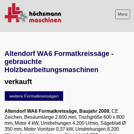
Menü
Maschinenliste
Altendorf WA6 Formatkreissäge -
Maschinenankauf
gebrauchte
Shop
Holzbearbeitungsmaschinen
verkauft
Videos
Service
weitere Formatkreissägen
Wir über uns
Altendorf WA6 Formatkreissäge
, Baujahr 2009,
CE
Zeichen, Besäumlänge 2.600 mm, Tischgröße 600 x 800
06103-9744-0
mm, Motor 4 kW, Umdrehungen 4.200 U/min, Sägeblatt Ø
350 mm, Motor Vorritzer 0,37 kW, Umdrehungen 8.200