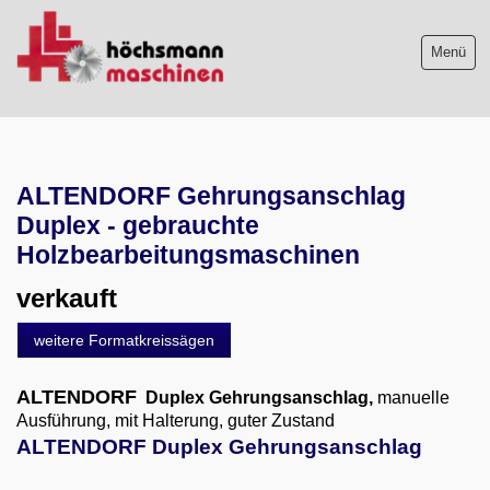
Menü
Maschinenliste
ALTENDORF Gehrungsanschlag
Maschinenankauf
Duplex - gebrauchte
Shop
Holzbearbeitungsmaschinen
verkauft
Videos
weitere Formatkreissägen
Service
ALTENDORF
Duplex Gehrungsanschlag,
manuelle
Wir über uns
Ausführung, mit Halterung, guter Zustand
ALTENDORF Duplex Gehrungsanschlag
06103-9744-0