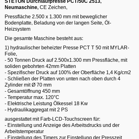
STETON Durchlaufpresse PCT/50C 2513
,
Email
Neumaschine,
CE Zeichen,
Pressfläche 2.500 x 1.300 mm mit beweglicher
English
Bodenplatte, Beladung von der langen Seite, Öl-
Heizsystem
Die gesamte Maschine besteht aus:
1) hydraulischer beheizter Presse PCT T 50 mit MYLAR-
Folie,
- 50 Tonnen Druck auf 2.500x1.300 mm Pressfläche, mit
soliden gebohrten 42mm Platten
- Spezifischer Druck auf 100% der Oberfläche 1,4 Kg/cm2
- Schließen der Platten von unten nach oben durch 4
Zylinder mit Ø 70 mm
- Gesamtöffnung 450 mm
- Temperatur max. 120°C
- Elektrische Leistung Ölkessel 18 Kw
- Hydraulikaggregat mit 2 PS
ausgestattet mit Farb-LCD-Touchscreen für:
- Einstellung und Anzeige des Arbeitsdrucks und der
Arbeitstemperatur
- Einstellung des Timers zur Einstellung der Presszeit