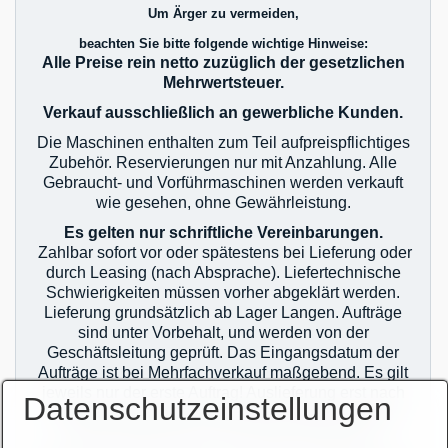
Um Ärger zu vermeiden,
beachten Sie bitte folgende wichtige Hinweise:
Alle Preise rein netto zuzüglich der gesetzlichen
Mehrwertsteuer.
Verkauf ausschließlich an gewerbliche Kunden.
Die Maschinen enthalten zum Teil aufpreispflichtiges
Zubehör. Reservierungen nur mit Anzahlung. Alle
Gebraucht- und Vorführmaschinen werden verkauft
wie gesehen, ohne Gewährleistung.
Es gelten nur schriftliche Vereinbarungen.
Zahlbar sofort vor oder spätestens bei Lieferung oder
durch Leasing (nach Absprache). Liefertechnische
Schwierigkeiten müssen vorher abgeklärt werden.
Lieferung grundsätzlich ab Lager Langen. Aufträge
sind unter Vorbehalt, und werden von der
Geschäftsleitung geprüft. Das Eingangsdatum der
Aufträge ist bei Mehrfachverkauf maßgebend. Es gilt
jeweils nur der erste Auftrag! Auslieferung erst nach
Datenschutzeinstellungen
zahlungstechnischer Klärung! Im Übrigen gelten
unsere allgemeinen Geschäftsbedingungen.