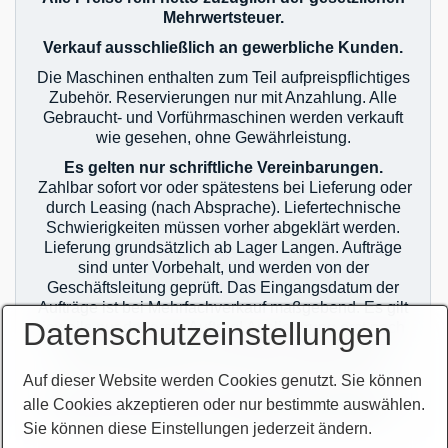
Mehrwertsteuer.
Verkauf ausschließlich an gewerbliche Kunden.
Die Maschinen enthalten zum Teil aufpreispflichtiges
Zubehör. Reservierungen nur mit Anzahlung. Alle
Gebraucht- und Vorführmaschinen werden verkauft
wie gesehen, ohne Gewährleistung.
Es gelten nur schriftliche Vereinbarungen.
Zahlbar sofort vor oder spätestens bei Lieferung oder
durch Leasing (nach Absprache). Liefertechnische
Schwierigkeiten müssen vorher abgeklärt werden.
Lieferung grundsätzlich ab Lager Langen. Aufträge
sind unter Vorbehalt, und werden von der
Geschäftsleitung geprüft. Das Eingangsdatum der
Aufträge ist bei Mehrfachverkauf maßgebend. Es gilt
Datenschutzeinstellungen
jeweils nur der erste Auftrag! Auslieferung erst nach
zahlungstechnischer Klärung! Im Übrigen gelten
unsere allgemeinen Geschäftsbedingungen.
Auf dieser Website werden Cookies genutzt. Sie können
Sie finden unsere AGB`s auf unserer Homepage im
alle Cookies akzeptieren oder nur bestimmte auswählen.
Netz oder auf unseren Auftragsbestätigungen.
Sie können diese Einstellungen jederzeit ändern.