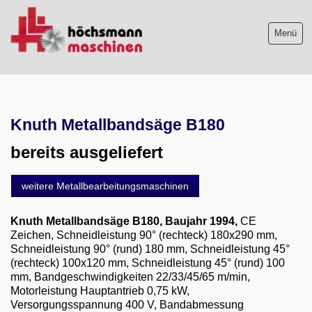
Menü
Maschinenliste
Knuth Metallbandsäge B180
Maschinenankauf
bereits ausgeliefert
Shop
weitere Metallbearbeitungsmaschinen
Videos
Knuth Metallbandsäge B180
, Baujahr 1994,
CE
Service
Zeichen, Schneidleistung 90° (rechteck) 180x290 mm,
Schneidleistung 90° (rund) 180 mm, Schneidleistung 45°
Wir über uns
(rechteck) 100x120 mm, Schneidleistung 45° (rund) 100
mm, Bandgeschwindigkeiten 22/33/45/65 m/min,
06103-9744-0
Motorleistung Hauptantrieb 0,75 kW,
Versorgungsspannung 400 V, Bandabmessung