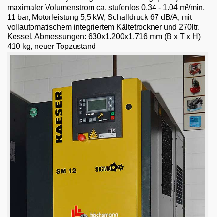
Email
maximaler Volumenstrom ca. stufenlos 0,34 - 1.04 m³/min,
11 bar, Motorleistung 5,5 kW, Schalldruck 67 dB/A, mit
English
vollautomatischem integriertem Kältetrockner und 270ltr.
Kessel, Abmessungen: 630x1.200x1.716 mm (B x T x H)
410 kg, neuer Topzustand