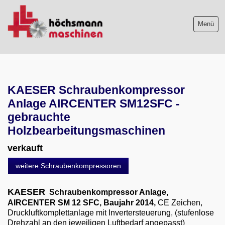
Menü
Maschinenliste
KAESER Schraubenkompressor
Maschinenankauf
Anlage AIRCENTER SM12SFC -
Shop
gebrauchte
Holzbearbeitungsmaschinen
Videos
verkauft
Service
weitere Schraubenkompressoren
Wir über uns
KAESER
Schraubenkompressor Anlage,
AIRCENTER SM 12 SFC, Baujahr 2014,
CE Zeichen,
06103-9744-0
Druckluftkomplettanlage mit Invertersteuerung, (stufenlose
Drehzahl an den jeweiligen Luftbedarf angepasst)