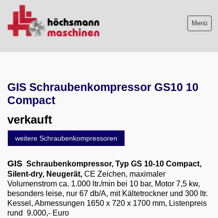
Menü
Maschinenliste
GIS Schraubenkompressor GS10 10
Maschinenankauf
Compact
Shop
verkauft
Videos
weitere Schraubenkompressoren
Service
GIS
Schraubenkompressor, Typ GS 10-10 Compact,
Silent-dry, Neugerät,
CE Zeichen, maximaler
Wir über uns
Volumenstrom ca. 1.000 ltr./min bei 10 bar, Motor 7,5 kw,
besonders leise, nur 67 db/A, mit Kältetrockner und 300 ltr.
06103-9744-0
Kessel, Abmessungen 1650 x 720 x 1700 mm, Listenpreis
rund 9.000,- Euro