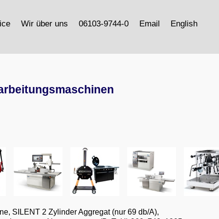
ice
Wir über uns
06103-9744-0
Email
English
arbeitungsmaschinen
, SILENT 2 Zylinder Aggregat (nur 69 db/A),