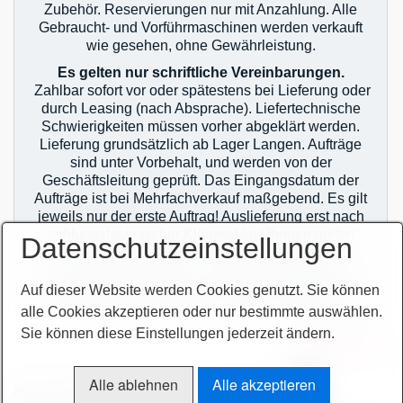
Zubehör. Reservierungen nur mit Anzahlung. Alle
Gebraucht- und Vorführmaschinen werden verkauft
wie gesehen, ohne Gewährleistung.
Es gelten nur schriftliche Vereinbarungen.
Zahlbar sofort vor oder spätestens bei Lieferung oder
durch Leasing (nach Absprache). Liefertechnische
Schwierigkeiten müssen vorher abgeklärt werden.
Lieferung grundsätzlich ab Lager Langen. Aufträge
sind unter Vorbehalt, und werden von der
Geschäftsleitung geprüft. Das Eingangsdatum der
Aufträge ist bei Mehrfachverkauf maßgebend. Es gilt
jeweils nur der erste Auftrag! Auslieferung erst nach
zahlungstechnischer Klärung! Im Übrigen gelten
Datenschutzeinstellungen
unsere allgemeinen Geschäftsbedingungen.
Sie finden unsere AGB`s auf unserer Homepage im
Auf dieser Website werden Cookies genutzt. Sie können
Netz oder auf unseren Auftragsbestätigungen.
alle Cookies akzeptieren oder nur bestimmte auswählen.
Sie können diese Einstellungen jederzeit ändern.
zur Termin-
vereinbarung
Alle ablehnen
Alle akzeptieren
AGB
Bitte beachten!
Impressum
Sitemap intern