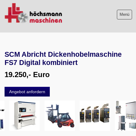
Menü
Maschinenliste
SCM Abricht Dickenhobelmaschine
Maschinenankauf
FS7 Digital kombiniert
Shop
19.250,- Euro
Videos
Angebot anfordern
Service
Wir über uns
06103-9744-0