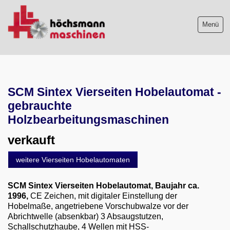
Menü
Maschinenliste
SCM Sintex Vierseiten Hobelautomat -
Maschinenankauf
gebrauchte
Shop
Holzbearbeitungsmaschinen
verkauft
Videos
weitere Vierseiten Hobelautomaten
Service
SCM Sintex Vierseiten Hobelautomat
, Baujahr ca.
Wir über uns
1996,
CE Zeichen, mit digitaler Einstellung der
Hobelmaße, angetriebene Vorschubwalze vor der
06103-9744-0
Abrichtwelle (absenkbar) 3 Absaugstutzen,
Schallschutzhaube, 4 Wellen mit HSS-