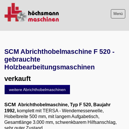
Menü
Maschinenliste
SCM Abrichthobelmaschine F 520 -
Maschinenankauf
gebrauchte
Shop
Holzbearbeitungsmaschinen
verkauft
Videos
weitere Abrichthobelmaschinen
Service
SCM
Abrichthobelmaschine, Typ F 520, Baujahr
Wir über uns
1992,
komplett mit TERSA - Wendemesserwelle,
Hobelbreite 500 mm, mit langem Aufgabetisch,
06103-9744-0
Gesamtlänge 3.000 mm, schwenkbarem Hilfsanschlag,
sehr guter Zustand