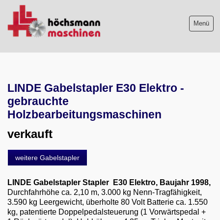
Menü
Maschinenliste
LINDE Gabelstapler E30 Elektro -
Maschinenankauf
gebrauchte
Shop
Holzbearbeitungsmaschinen
verkauft
Videos
Service
weitere Gabelstapler
Wir über uns
LINDE Gabelstapler Stapler E30 Elektro, Baujahr 1998,
Durchfahrhöhe ca. 2,10 m, 3.000 kg Nenn-Tragfähigkeit,
06103-9744-0
3.590 kg Leergewicht, überholte 80 Volt Batterie ca. 1.550
kg, patentierte Doppelpedalsteuerung (1 Vorwärtspedal +