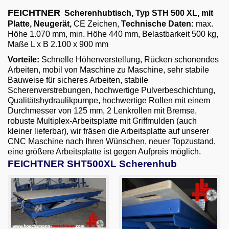
Email
FEICHTNER
Scherenhubtisch
, Typ STH 500 XL, mit
Platte, Neugerät,
CE Zeichen,
Technische Daten:
max.
English
Höhe 1.070 mm, min. Höhe 440 mm, Belastbarkeit 500 kg,
Maße L x B 2.100 x 900 mm
Vorteile:
S
chnelle Höhenverstellung, R
ücken schonendes
Arbeiten,
mobil von Maschine zu Maschine,
sehr stabile
Bauweise für sicheres Arbeiten,
stabile
Scherenverstrebungen,
hochwertige Pulverbeschichtung,
Qualitätshydraulikpumpe,
hochwertige Rollen mit einem
Durchmesser von 125 mm, 2 Lenkrollen mit Bremse,
robuste Multiplex-Arbeitsplatte mit Griffmulden (auch
kleiner lieferbar),
wir fräsen die Arbeitsplatte auf unserer
CNC Maschine nach Ihren Wünschen,
neuer Topzustand,
eine größere Arbeitsplatte ist gegen Aufpreis möglich.
FEICHTNER SHT500XL Scherenhub