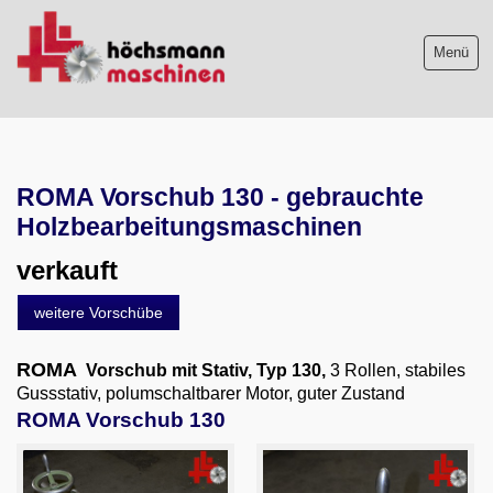
Menü
Maschinenliste
ROMA Vorschub 130 - gebrauchte
Maschinenankauf
Holzbearbeitungsmaschinen
Shop
verkauft
Videos
weitere Vorschübe
Service
ROMA
Vorschub mit Stativ, Typ 130,
3 Rollen, stabiles
Gussstativ, polumschaltbarer Motor, guter Zustand
Wir über uns
ROMA Vorschub 130
06103-9744-0