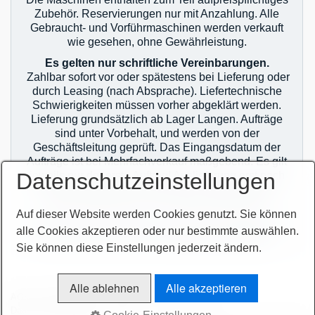
Zubehör. Reservierungen nur mit Anzahlung. Alle
Gebraucht- und Vorführmaschinen werden verkauft
wie gesehen, ohne Gewährleistung.
Es gelten nur schriftliche Vereinbarungen.
Zahlbar sofort vor oder spätestens bei Lieferung oder
durch Leasing (nach Absprache). Liefertechnische
Schwierigkeiten müssen vorher abgeklärt werden.
Lieferung grundsätzlich ab Lager Langen. Aufträge
sind unter Vorbehalt, und werden von der
Geschäftsleitung geprüft. Das Eingangsdatum der
Aufträge ist bei Mehrfachverkauf maßgebend. Es gilt
Datenschutzeinstellungen
jeweils nur der erste Auftrag! Auslieferung erst nach
zahlungstechnischer Klärung! Im Übrigen gelten
unsere allgemeinen Geschäftsbedingungen.
Auf dieser Website werden Cookies genutzt. Sie können
Sie finden unsere AGB`s auf unserer Homepage im
alle Cookies akzeptieren oder nur bestimmte auswählen.
Netz oder auf unseren Auftragsbestätigungen.
Sie können diese Einstellungen jederzeit ändern.
Alle ablehnen
Alle akzeptieren
AGB
Bitte beachten!
Impressum
Sitemap intern
Datenschutzerklärung
intern