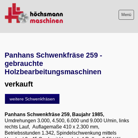
Menü
Maschinenliste
Panhans Schwenkfräse 259 -
Maschinenankauf
gebrauchte
Shop
Holzbearbeitungsmaschinen
verkauft
Videos
Service
weitere Schwenkfräsen
Wir über uns
Panhans Schwenkfräse 259
, Baujahr 1985,
Umdrehungen 3.000, 4.500, 6.000 und 9.000 U/min, links
06103-9744-0
rechts Lauf, Auflagemaße 410 x 2.300 mm,
Betriebsstunden 1.342, Spindelschwenkung mittels