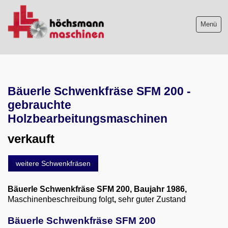
Menü
Maschinenliste
Bäuerle Schwenkfräse SFM 200 -
Maschinenankauf
gebrauchte
Shop
Holzbearbeitungsmaschinen
verkauft
Videos
Service
weitere Schwenkfräsen
Wir über uns
Bäuerle Schwenkfräse SFM 200
, Baujahr 1986,
Maschinenbeschreibung folgt
,
sehr guter Zustand
06103-9744-0
Bäuerle Schwenkfräse SFM 200