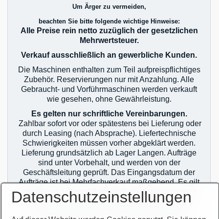
Um Ärger zu vermeiden,
beachten Sie bitte folgende wichtige Hinweise:
Alle Preise rein netto zuzüglich der gesetzlichen
Mehrwertsteuer.
Verkauf ausschließlich an gewerbliche Kunden.
Die Maschinen enthalten zum Teil aufpreispflichtiges
Zubehör. Reservierungen nur mit Anzahlung. Alle
Gebraucht- und Vorführmaschinen werden verkauft
wie gesehen, ohne Gewährleistung.
Es gelten nur schriftliche Vereinbarungen.
Zahlbar sofort vor oder spätestens bei Lieferung oder
durch Leasing (nach Absprache). Liefertechnische
Schwierigkeiten müssen vorher abgeklärt werden.
Lieferung grundsätzlich ab Lager Langen. Aufträge
sind unter Vorbehalt, und werden von der
Geschäftsleitung geprüft. Das Eingangsdatum der
Aufträge ist bei Mehrfachverkauf maßgebend. Es gilt
jeweils nur der erste Auftrag! Auslieferung erst nach
Datenschutzeinstellungen
zahlungstechnischer Klärung! Im Übrigen gelten
unsere allgemeinen Geschäftsbedingungen.