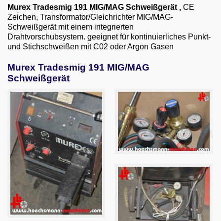
Email
Murex Tradesmig 191 MIG/MAG Schweißgerät
,
CE
Zeichen, Transformator/Gleichrichter MIG/MAG-
English
Schweißgerät mit einem integrierten
Drahtvorschubsystem. geeignet für kontinuierliches Punkt-
und Stichschweißen mit C02 oder Argon Gasen
Murex Tradesmig 191 MIG/MAG
Schweißgerät