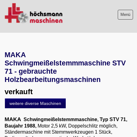
Menü
Maschinenliste
MAKA
Maschinenankauf
Schwingmeißelstemmmaschine STV
Shop
71 - gebrauchte
Holzbearbeitungsmaschinen
Videos
verkauft
Service
weitere diverse Maschinen
Wir über uns
MAKA
Schwingmeißelstemmmaschine
, Typ STV 71,
06103-9744-0
Baujahr 1988,
Motor 2,5 kW,
Doppelschlitz möglich,
Ständermaschine mit Stemmwerkzeugen 1 Stück,