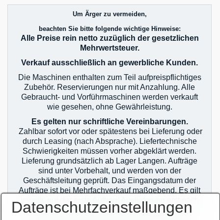
Um Ärger zu vermeiden,
beachten Sie bitte folgende wichtige Hinweise:
Alle Preise rein netto zuzüglich der gesetzlichen
Mehrwertsteuer.
Verkauf ausschließlich an gewerbliche Kunden.
Die Maschinen enthalten zum Teil aufpreispflichtiges
Zubehör. Reservierungen nur mit Anzahlung. Alle
Gebraucht- und Vorführmaschinen werden verkauft
wie gesehen, ohne Gewährleistung.
Es gelten nur schriftliche Vereinbarungen.
Zahlbar sofort vor oder spätestens bei Lieferung oder
durch Leasing (nach Absprache). Liefertechnische
Schwierigkeiten müssen vorher abgeklärt werden.
Lieferung grundsätzlich ab Lager Langen. Aufträge
sind unter Vorbehalt, und werden von der
Geschäftsleitung geprüft. Das Eingangsdatum der
Aufträge ist bei Mehrfachverkauf maßgebend. Es gilt
jeweils nur der erste Auftrag! Auslieferung erst nach
Datenschutzeinstellungen
zahlungstechnischer Klärung! Im Übrigen gelten
unsere allgemeinen Geschäftsbedingungen.