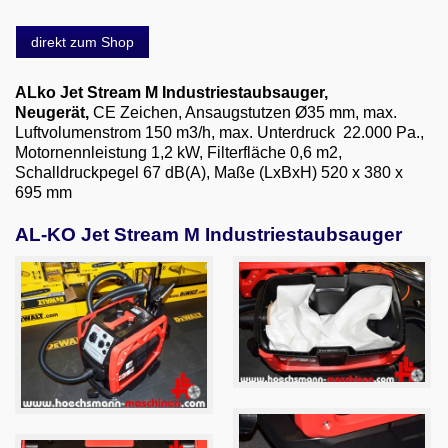
Email
direkt zum Shop
English
ALko Jet Stream M Industriestaubsauger
,
Neugerät,
CE Zeichen, Ansaugstutzen Ø35 mm, max.
Luftvolumen­strom 150 m3/h, max. Unterdruck 22.000 Pa.,
Motornenn­leistung 1,2 kW, Filterfläche 0,6 m2,
Schalldruck­pegel 67 dB(A), Maße (LxBxH) 520 x 380 x
695 mm
AL-KO Jet Stream M Industriestaubsauger