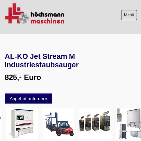
Menü
Maschinenliste
AL-KO Jet Stream M
Maschinenankauf
Industriestaubsauger
Shop
825,- Euro
Videos
Angebot anfordern
Service
Wir über uns
06103-9744-0