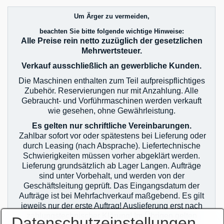
Um Ärger zu vermeiden,
beachten Sie bitte folgende wichtige Hinweise:
Alle Preise rein netto zuzüglich der gesetzlichen
Mehrwertsteuer.
Verkauf ausschließlich an gewerbliche Kunden.
Die Maschinen enthalten zum Teil aufpreispflichtiges
Zubehör. Reservierungen nur mit Anzahlung. Alle
Gebraucht- und Vorführmaschinen werden verkauft
wie gesehen, ohne Gewährleistung.
Es gelten nur schriftliche Vereinbarungen.
Zahlbar sofort vor oder spätestens bei Lieferung oder
durch Leasing (nach Absprache). Liefertechnische
Schwierigkeiten müssen vorher abgeklärt werden.
Lieferung grundsätzlich ab Lager Langen. Aufträge
sind unter Vorbehalt, und werden von der
Geschäftsleitung geprüft. Das Eingangsdatum der
Aufträge ist bei Mehrfachverkauf maßgebend. Es gilt
jeweils nur der erste Auftrag! Auslieferung erst nach
zahlungstechnischer Klärung! Im Übrigen gelten
Datenschutzeinstellungen