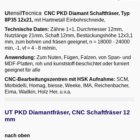
Email
U
tensil
T
ecnica
CNC PKD Diamant Schaftfräser
, Typ
English
8P35 12x21
,
mit Hartmetall Einbohrschneide,
Technische Daten:
Zähne 1+1, Durchmesser 12mm,
Nutzlänge 21mm, Schaft 12mm, Bestückungshöhe 12x3,1
mm, zum bohren und fräsen geeignet, n = 18000 - 24000
min, -1, vf = 4 - 8 m/min,
Anwendung:
Zum Nuten, Fügen, Falzen, von Span- und
MDF-Platten, roh und kunststoff-beschichtet oder furniert
geeignet für alle
CNC-Bearbeitungszentren mit HSK Aufnahme:
SCM,
Morbidelli, Homag, biesse, Weeke, IMA, Reichenbacher,
Eima, Wadkin, Holz Her, u.v.a.
UT PKD Diamantfräser, CNC Schaftfräser 12
mm
nach oben