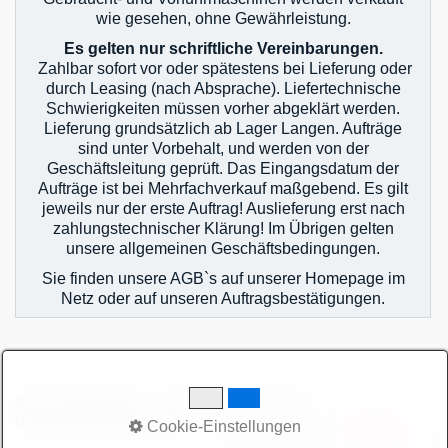
wie gesehen, ohne Gewährleistung.
Es gelten nur schriftliche Vereinbarungen.
Zahlbar sofort vor oder spätestens bei Lieferung oder
durch Leasing (nach Absprache). Liefertechnische
Schwierigkeiten müssen vorher abgeklärt werden.
Lieferung grundsätzlich ab Lager Langen. Aufträge
sind unter Vorbehalt, und werden von der
Geschäftsleitung geprüft. Das Eingangsdatum der
Aufträge ist bei Mehrfachverkauf maßgebend. Es gilt
jeweils nur der erste Auftrag! Auslieferung erst nach
zahlungstechnischer Klärung! Im Übrigen gelten
unsere allgemeinen Geschäftsbedingungen.
Sie finden unsere AGB`s auf unserer Homepage im
Netz oder auf unseren Auftragsbestätigungen.
AGB
Bitte beachten!
Impressum
Sitemap intern
zur Termin-
Datenschutzerklärung
intern
Cookie-Einstellungen
vereinbarung
© 2026 höchsmann-maschinen GmbH