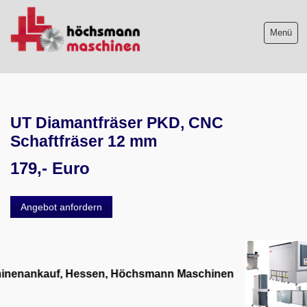
Menü
Maschinenliste
UT Diamantfräser PKD, CNC
Maschinenankauf
Schaftfräser 12 mm
Shop
179,- Euro
Videos
Angebot anfordern
Service
Wir über uns
06103-9744-0