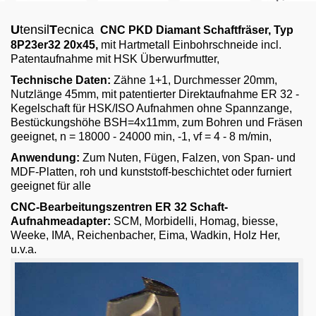
Email
U
tensil
T
ecnica
CNC PKD Diamant Schaftfräser
, Typ
English
8P23er32 20x45
,
mit Hartmetall Einbohrschneide incl.
Patentaufnahme mit HSK Überwurfmutter,
Technische Daten:
Zähne 1+1, Durchmesser 20mm,
Nutzlänge 45mm, mit patentierter Direktaufnahme ER 32 -
Kegelschaft für HSK/ISO Aufnahmen ohne Spannzange,
Bestückungshöhe BSH=4x11mm, zum Bohren und Fräsen
geeignet, n = 18000 - 24000 min, -1, vf = 4 - 8 m/min,
Anwendung:
Zum Nuten, Fügen, Falzen, von Span- und
MDF-Platten, roh und kunststoff-beschichtet oder furniert
geeignet für alle
CNC-Bearbeitungszentren ER 32 Schaft-
Aufnahmeadapter:
SCM, Morbidelli, Homag, biesse,
Weeke, IMA, Reichenbacher, Eima, Wadkin, Holz Her,
u.v.a.