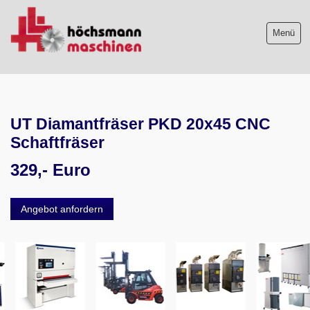
Menü
Maschinenliste
UT Diamantfräser PKD 20x45 CNC
Maschinenankauf
Schaftfräser
Shop
329,- Euro
Videos
Angebot anfordern
Service
Wir über uns
06103-9744-0