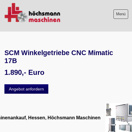
Menü
Maschinenliste
SCM Winkelgetriebe CNC Mimatic
Maschinenankauf
17B
Shop
1.890,- Euro
Videos
Angebot anfordern
Service
Wir über uns
06103-9744-0