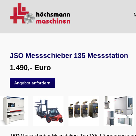
M
JSO Messschieber 135 Messstation
1.490,- Euro
Angebot anfordern
JSO
Messschieber Messstation, Typ 135, Längenmessung, Q