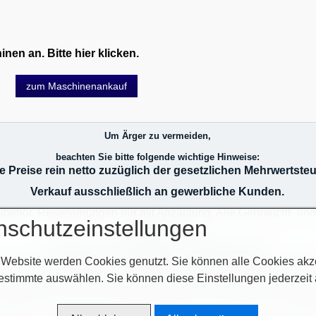
en an. Bitte hier klicken.
zum Maschinenankauf
Um Ärger zu vermeiden,
beachten Sie bitte folgende wichtige Hinweise:
le Preise rein netto zuzüglich der gesetzlichen Mehrwertsteu
Verkauf ausschließlich an gewerbliche Kunden.
 Zubehör. Reservierungen nur mit Anzahlung. Alle Gebraucht- u
nschutzeinstellungen
Gewährleistung.
Es gelten nur schriftliche Vereinbarungen.
 Website werden Cookies genutzt. Sie können alle Cookies akz
oder durch Leasing (nach Absprache). Liefertechnische Schwier
r Vorbehalt, und werden von der Geschäftsleitung geprüft. Das 
estimmte auswählen. Sie können diese Einstellungen jederzeit
 Auslieferung erst nach zahlungstechnischer Klärung! Im Übrig
e AGB`s auf unserer Homepage im Netz oder auf unseren Auftr