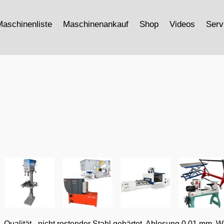
aschinenliste
Maschinenankauf
Shop
Videos
Serv
ualität - nicht rostender Stahl gehärtet, Ablesung 0,01 mm, 