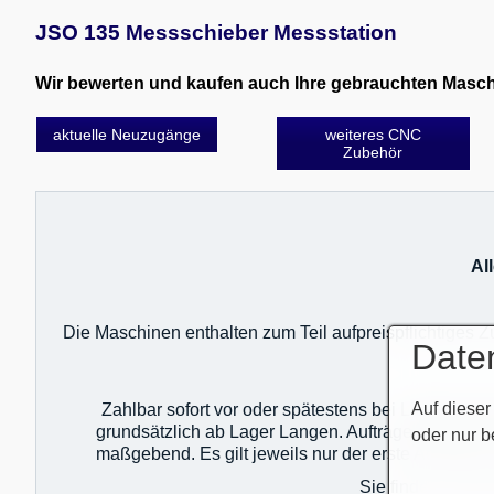
JSO 135 Messschieber Messstation
Wir bewerten und kaufen auch Ihre gebrauchten Maschin
aktuelle Neuzugänge
weiteres CNC
Zubehör
Al
Die Maschinen enthalten zum Teil aufpreispflichtiges
Date
Auf dieser
Zahlbar sofort vor oder spätestens bei Lieferung 
grundsätzlich ab Lager Langen. Aufträge sind unte
oder nur b
maßgebend. Es gilt jeweils nur der erste Auftrag!
Sie finden unser