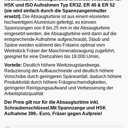
Email
HSK und ISO Aufnahmen Typ ER32,
ER 40 & ER 52
(sie wird einfach durch die Spannzangenmutter
English
ersetzt).
Die Absaugturbine ist aus einem eloxierten
hochwertigem Aluminium gefertigt, es können
Spannzangen von 6 bis 25 mm in die Absaugturbine
eingesetzt werden, die Absaugturbine wird dann auf die
entsprechende Aufnahme aufgeschraubt, Staub und
Späne werden während des Fräsens optimal vom
Werkstück Fräser der Maschinenabsaugung zugeführt,
geeignet für eine Drehzahlen bis 18.000 U/min,
Vorteile:
Deutlich höhere Werkzeugstandwege,
Reduzierung der Aufbauschneide und deutlich höhere
Vorschübe durch geringeren Späneanfall, dadurch höhere
Produktivität durch höhere Fräsgeschwindigkeiten,
geringerer Reinigungsaufwand und Verbesserung der
Arbeitsplatzqualität
Der Preis gilt nur für die Absaugturbine inkl.
Schraubenschlüssel.
Mit Spannzange und HSK
Aufnahme 399,- Euro, Fräser gegen Aufpreis!