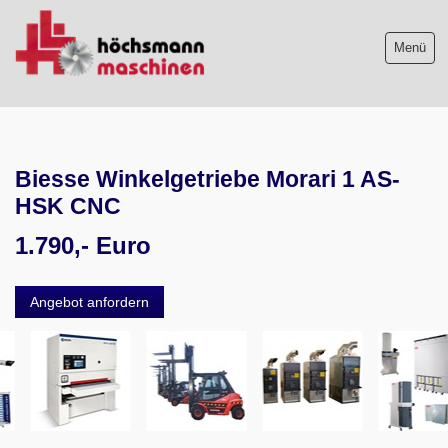
Menü
Maschinenliste
Biesse Winkelgetriebe Morari 1 AS-
Maschinenankauf
HSK CNC
Shop
1.790,- Euro
Videos
Angebot anfordern
Service
Wir über uns
06103-9744-0