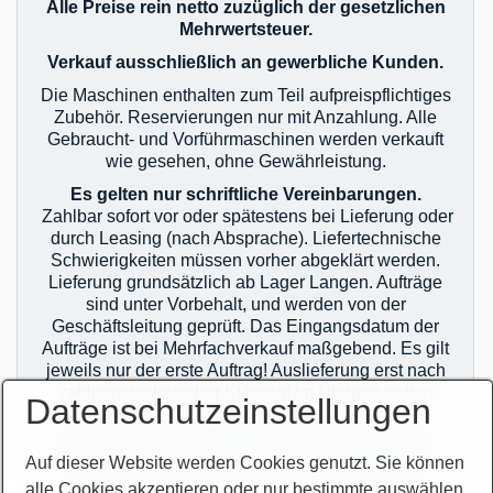
Alle Preise rein netto zuzüglich der gesetzlichen
Mehrwertsteuer.
Verkauf ausschließlich an gewerbliche Kunden.
Die Maschinen enthalten zum Teil aufpreispflichtiges
Zubehör. Reservierungen nur mit Anzahlung. Alle
Gebraucht- und Vorführmaschinen werden verkauft
wie gesehen, ohne Gewährleistung.
Es gelten nur schriftliche Vereinbarungen.
Zahlbar sofort vor oder spätestens bei Lieferung oder
durch Leasing (nach Absprache). Liefertechnische
Schwierigkeiten müssen vorher abgeklärt werden.
Lieferung grundsätzlich ab Lager Langen. Aufträge
sind unter Vorbehalt, und werden von der
Geschäftsleitung geprüft. Das Eingangsdatum der
Aufträge ist bei Mehrfachverkauf maßgebend. Es gilt
jeweils nur der erste Auftrag! Auslieferung erst nach
zahlungstechnischer Klärung! Im Übrigen gelten
Datenschutzeinstellungen
unsere allgemeinen Geschäftsbedingungen.
Sie finden unsere AGB`s auf unserer Homepage im
Auf dieser Website werden Cookies genutzt. Sie können
Netz oder auf unseren Auftragsbestätigungen.
alle Cookies akzeptieren oder nur bestimmte auswählen.